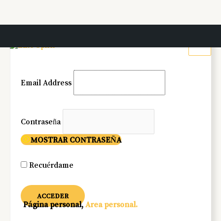
Ir
al
contenido
Email Address
Contraseña
MOSTRAR CONTRASEÑA
Recuérdame
Página personal
,
Area personal.