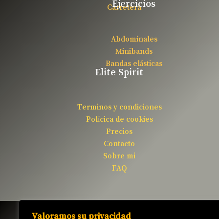
Ejercicios
Carretera
Abdominales
Minibands
Bandas elásticas
Elite Spirit
Terminos y condiciones
Polícica de cookies
Precios
Contacto
Sobre mi
FAQ
Email: Juansanzfit@gmail.com
Valoramos su privacidad