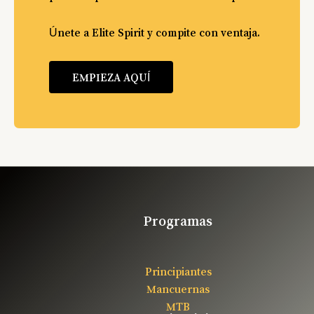
Únete a Elite Spirit y compite con ventaja.
EMPIEZA AQUÍ
Programas
Principiantes
Mancuernas
MTB