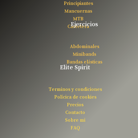
Principiantes
Mancuernas
MTB
Ejercicios
Carretera
Abdominales
Minibands
Bandas elásticas
Elite Spirit
Terminos y condiciones
Polícica de cookies
Precios
Contacto
Sobre mi
FAQ