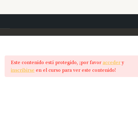
Ir
Entrenamiento Abdominales – (2)
al
contenido
Entrenamiento
24
Este contenido está protegido, ¡por favor
Programas
acceder
y
Calentamiento: Paso valla en
inscribirse
en el curso para ver este contenido!
pared
Principiantes
Calentamiento: Circunducción
Mancuernas
hombro´
MTB
Ejercicios
Carretera
Calentamiento: Coordinación
brazo-pierna
Abdominales
Calentamiento: Paso valla en
Minibands