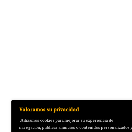
pared
Bandas elásticas
Elite Spirit
Calentamiento: Circunducción
hombro´
Terminos y condiciones
Polícica de cookies
Calentamiento: Coordinación
Precios
brazo-pierna
Contacto
Sobre mi
Circuito: Tijera
FAQ
Circuito: Plancha subir-bajar
Circuito: Bicicleta
Email: Juansanzfit@gmail.com
Copyright © 2026 Elite Spirit
Circuito: Puente de glúteo
Valoramos su privacidad
unipodal
Utilizamos cookies para mejorar su experiencia de
Circuito: Tijera
navegación, publicar anuncios o contenidos personalizados 