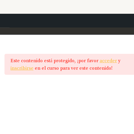
Ir
Entrenamiento Abdominales – (2)
al
contenido
Entrenamiento
24
Este contenido está protegido, ¡por favor
Programas
acceder
y
Calentamiento: Paso valla en
inscribirse
en el curso para ver este contenido!
pared
Principiantes
Calentamiento: Circunducción
Mancuernas
hombro´
MTB
Ejercicios
Carretera
Calentamiento: Coordinación
brazo-pierna
Abdominales
Calentamiento: Paso valla en
Minibands