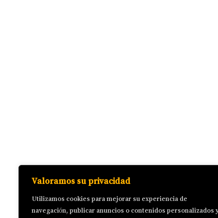
pared
Bandas elásticas
Elite Spirit
Calentamiento: Circunducción
hombro´
Terminos y condiciones
Polícica de cookies
Calentamiento: Coordinación
Precios
brazo-pierna
Contacto
Sobre mi
Circuito: Tijera
FAQ
Circuito: Plancha subir-bajar
Circuito: Bicicleta
Email: Juansanzfit@gmail.com
Copyright © 2026 Elite Spirit
Circuito: Puente de glúteo
Valoramos su privacidad
unipodal
Utilizamos cookies para mejorar su experiencia de
Circuito: Tijera
navegación, publicar anuncios o contenidos personalizados 